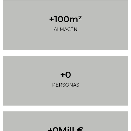
+
100
m²
ALMACÉN
+
0
PERSONAS
+
0
Mill €