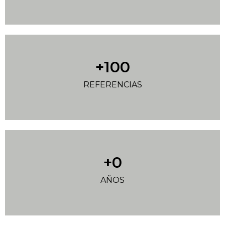
+
100
REFERENCIAS
+
0
AÑOS